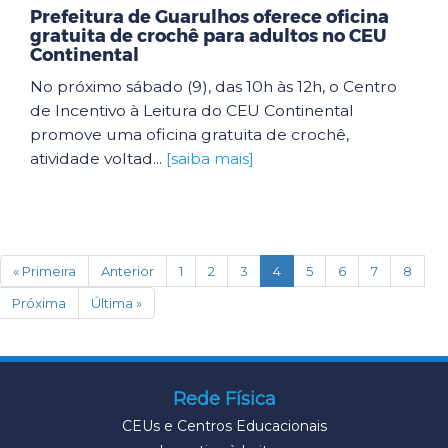
Prefeitura de Guarulhos oferece oficina
gratuita de crochê para adultos no CEU
Continental
No próximo sábado (9), das 10h às 12h, o Centro
de Incentivo à Leitura do CEU Continental
promove uma oficina gratuita de crochê,
atividade voltad...
[saiba mais]
(current)
« Primeira
Anterior
1
2
3
4
5
6
7
8
Próxima
Última »
Rede Física
CEUs e Centros Educacionais