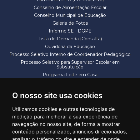
Conselho de Alimentação Escolar
Conselho Municipal de Educação
Galeria de Fotos
Informe SE - DGPE
Lista de Demanda (Consulta)
Ouvidoria da Educação
Processo Seletivo Interno de Coordenador Pedagógico
Processo Seletivo para Supervisor Escolar em
Substituição
Programa Leite em Casa
Solicitação de Vaga
Termos e Condições
O nosso site usa cookies
Utilizamos cookies e outras tecnologias de
medição para melhorar a sua experiência de
navegação no nosso site, de forma a mostrar
conteúdo personalizado, anúncios direcionados,
SECRETARIA DE EDUCAÇÃO
analisar o tráfego do site e entender de onde
Rua Claudino Barbosa, 313 - Macedo - Guarulhos/SP CEP 07113-040