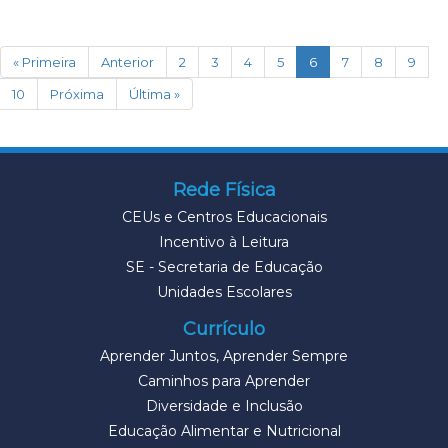
(current)
« Primeira
Anterior
2
3
4
5
6
7
8
9
10
Próxima
Última »
Rede Física
CEUs e Centros Educacionais
Incentivo à Leitura
SE - Secretaria de Educação
Unidades Escolares
Currículo
Aprender Juntos, Aprender Sempre
Caminhos para Aprender
Diversidade e Inclusão
Educação Alimentar e Nutricional