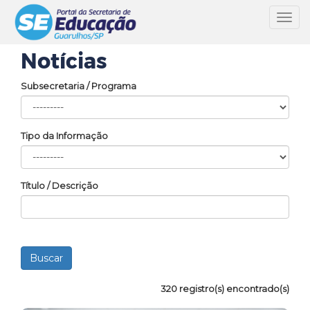
Toggl
navig
Notícias
Subsecretaria / Programa
Tipo da Informação
Título / Descrição
320 registro(s) encontrado(s)