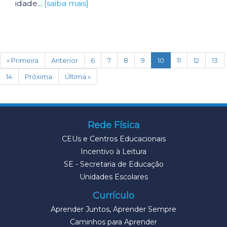
idade...
[saiba mais]
(current)
« Primeira
Anterior
6
7
8
9
10
11
12
13
14
Próxima
Última »
Rede Física
CEUs e Centros Educacionais
Incentivo à Leitura
SE - Secretaria de Educação
Unidades Escolares
Currículo
Aprender Juntos, Aprender Sempre
Caminhos para Aprender