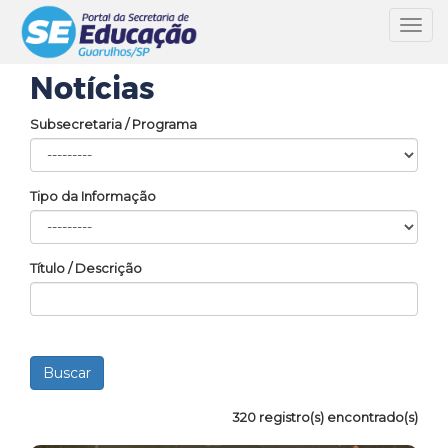
Toggl
navig
Notícias
Subsecretaria / Programa
Tipo da Informação
Título / Descrição
320 registro(s) encontrado(s)