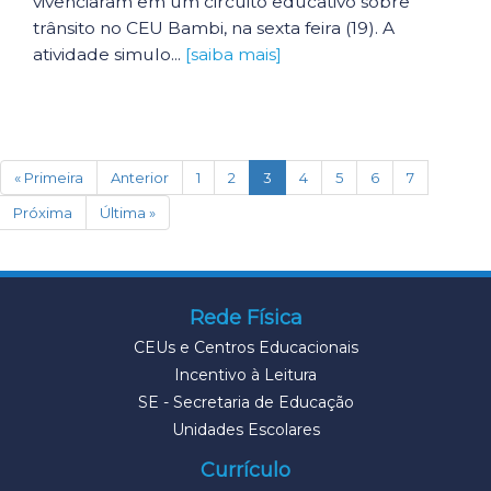
vivenciaram em um circuito educativo sobre
trânsito no CEU Bambi, na sexta feira (19). A
atividade simulo...
[saiba mais]
(current)
« Primeira
Anterior
1
2
3
4
5
6
7
Próxima
Última »
Rede Física
CEUs e Centros Educacionais
Incentivo à Leitura
SE - Secretaria de Educação
Unidades Escolares
Currículo