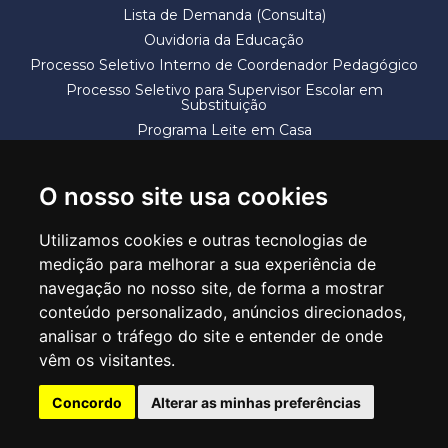
Lista de Demanda (Consulta)
Ouvidoria da Educação
Processo Seletivo Interno de Coordenador Pedagógico
Processo Seletivo para Supervisor Escolar em
Substituição
Programa Leite em Casa
Solicitação de Vaga
Termos e Condições
O nosso site usa cookies
Utilizamos cookies e outras tecnologias de
medição para melhorar a sua experiência de
navegação no nosso site, de forma a mostrar
conteúdo personalizado, anúncios direcionados,
SECRETARIA DE EDUCAÇÃO
analisar o tráfego do site e entender de onde
Rua Claudino Barbosa, 313 - Macedo - Guarulhos/SP CEP 07113-040
vêm os visitantes.
Central de Atendimento: *55 11 2475-7300
Concordo
Alterar as minhas preferências
PT