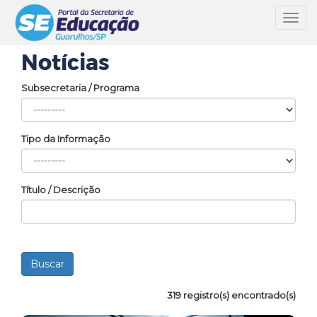
Toggl
navig
Notícias
Subsecretaria / Programa
Tipo da Informação
Título / Descrição
319 registro(s) encontrado(s)