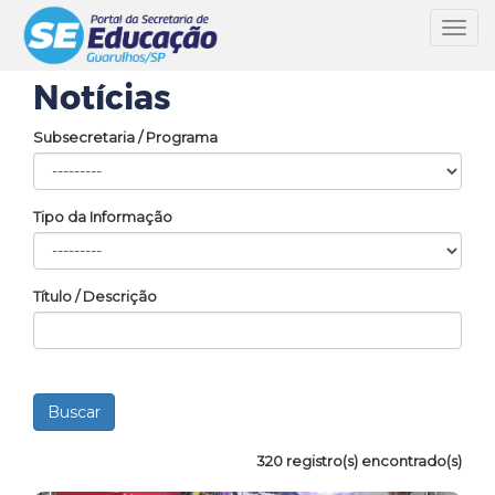
Toggl
navig
Notícias
Subsecretaria / Programa
Tipo da Informação
Título / Descrição
320 registro(s) encontrado(s)