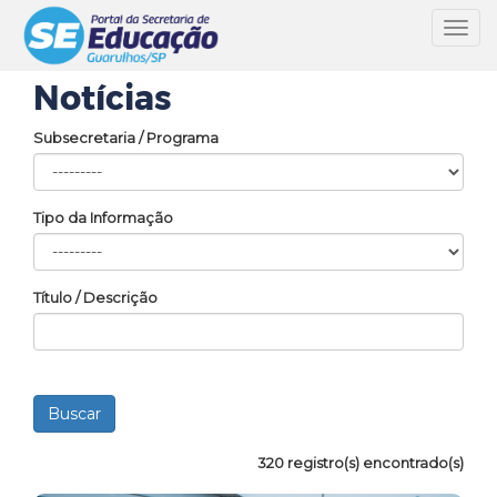
Toggl
navig
Notícias
Subsecretaria / Programa
Tipo da Informação
Título / Descrição
320 registro(s) encontrado(s)