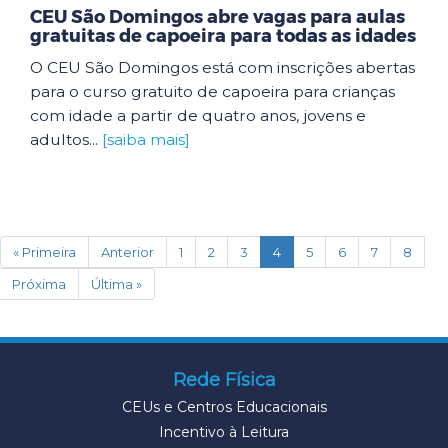
CEU São Domingos abre vagas para aulas
gratuitas de capoeira para todas as idades
O CEU São Domingos está com inscrições abertas
para o curso gratuito de capoeira para crianças
com idade a partir de quatro anos, jovens e
adultos...
[saiba mais]
(current)
« Primeira
Anterior
1
2
3
4
5
6
7
8
Próxima
Última »
Rede Física
CEUs e Centros Educacionais
Incentivo à Leitura