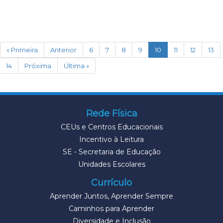
(current)
« Primeira
Anterior
6
7
8
9
10
11
12
13
14
Próxima
Última »
Rede Física
CEUs e Centros Educacionais
Incentivo à Leitura
SE - Secretaria de Educação
Unidades Escolares
Currículo
Aprender Juntos, Aprender Sempre
Caminhos para Aprender
Diversidade e Inclusão