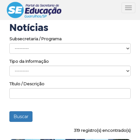
Toggl
navig
Notícias
Subsecretaria / Programa
Tipo da Informação
Título / Descrição
319 registro(s) encontrado(s)