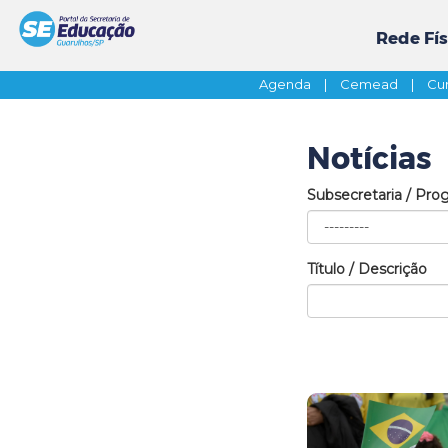
Rede Fís
Agenda
|
Cemead
|
Cur
Notícias
Subsecretaria / Pro
Título / Descrição