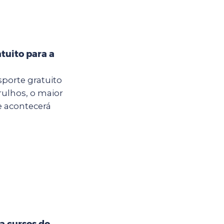
tuito para a
sporte gratuito
rulhos, o maior
e acontecerá
a cursos do