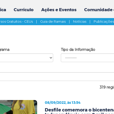
ica
Currículo
Ações e Eventos
Comunidade 
sos Gratuitos - CEUs
|
Guia de Ramais
|
Notícias
|
Publicaçõe
grama
Tipo da Informação
319 regi
08/09/2022, às 13:54
Desfile comemora o bicenten