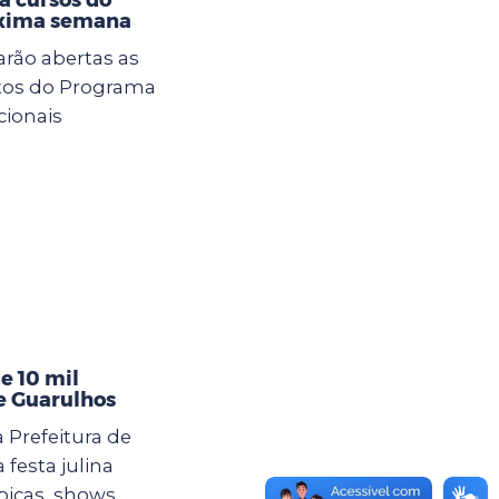
óxima semana
tarão abertas as
itos do Programa
cionais
e 10 mil
de Guarulhos
 Prefeitura de
esta julina
picas, shows,