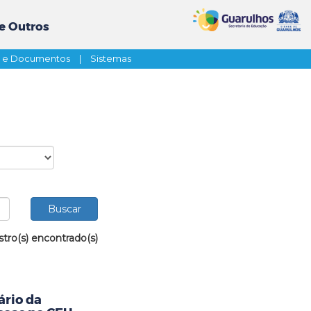
e Outros
s e Documentos
|
Sistemas
stro(s) encontrado(s)
ário da