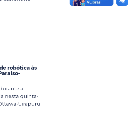
e robótica às
Paraíso-
 durante a
a nesta quinta-
 Ottawa-Uirapuru