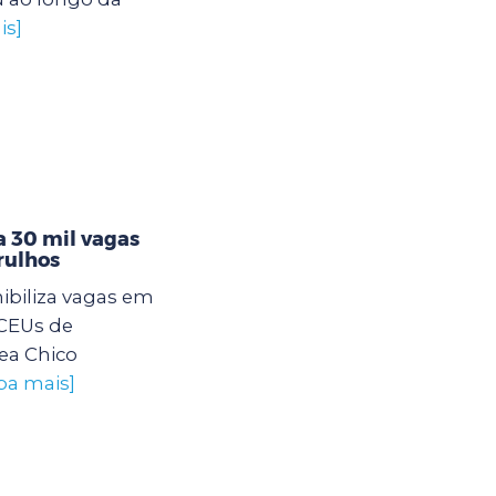
is]
 30 mil vagas
rulhos
ibiliza vagas em
 CEUs de
ea Chico
iba mais]