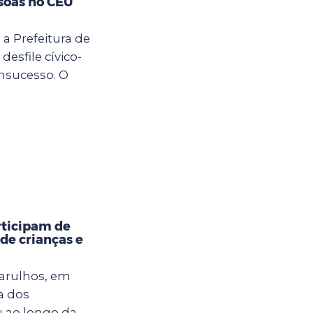
soas no CEU
 a Prefeitura de
desfile cívico-
nsucesso. O
rticipam de
 de crianças e
uarulhos, em
a dos
u ao longo da