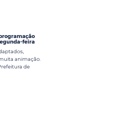
 programação
 segunda-feira
adaptados,
e muita animação.
Prefeitura de