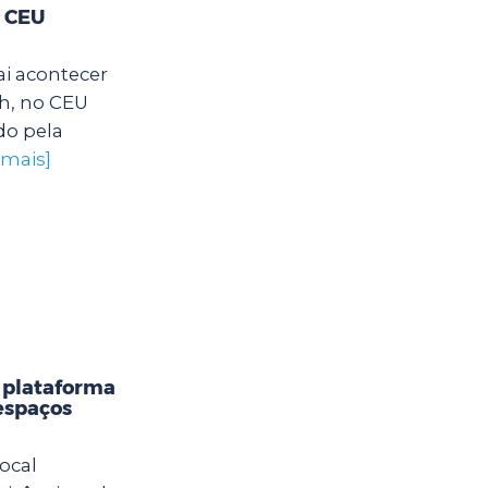
o CEU
ai acontecer
2h, no CEU
do pela
 mais]
 plataforma
 espaços
ocal