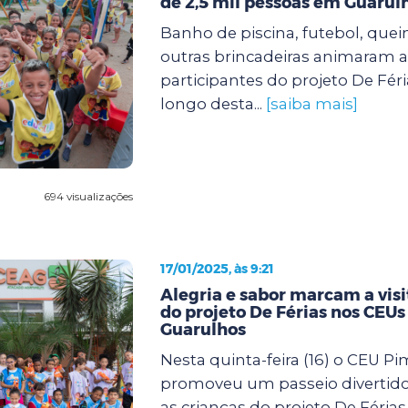
de 2,5 mil pessoas em Guarul
Banho de piscina, futebol, quei
outras brincadeiras animaram a
participantes do projeto De Fér
longo desta...
[saiba mais]
694 visualizações
17/01/2025, às 9:21
Alegria e sabor marcam a visi
do projeto De Férias nos CEUs
Guarulhos
Nesta quinta-feira (16) o CEU P
promoveu um passeio divertido
as crianças do projeto De Féria