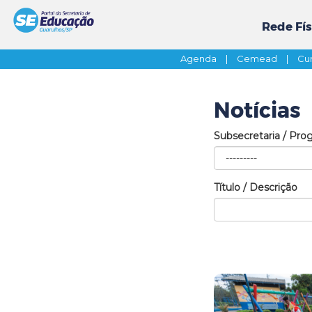
Rede Fís
Agenda
|
Cemead
|
Cur
Notícias
Subsecretaria / Pro
Título / Descrição