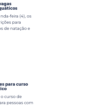
vagas
quáticos
da-feira (4), os
rições para
s de natação e
es para curso
ico
 o curso de
para pessoas com