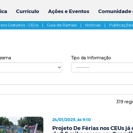
ica
Currículo
Ações e Eventos
Comunidade 
sos Gratuitos - CEUs
|
Guia de Ramais
|
Notícias
|
Publicaçõe
grama
Tipo da Informação
319 regi
24/01/2025, às 9:10
Projeto De Férias nos CEUs já