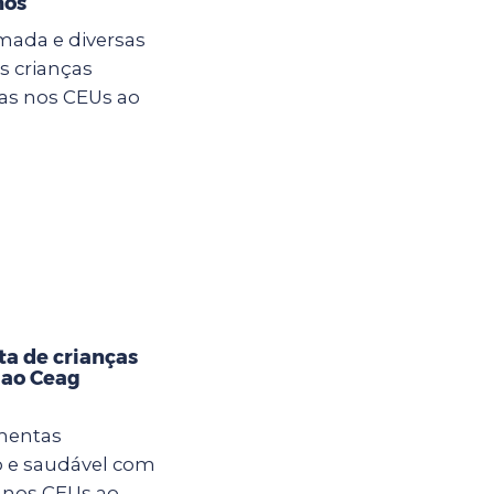
hos
mada e diversas
s crianças
ias nos CEUs ao
ta de crianças
 ao Ceag
imentas
 e saudável com
s nos CEUs ao