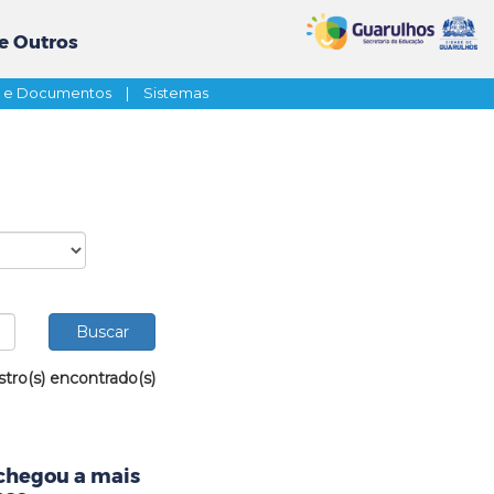
e Outros
s e Documentos
|
Sistemas
stro(s) encontrado(s)
 chegou a mais