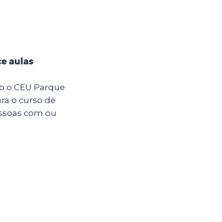
e aulas
ro o CEU Parque
ara o curso de
essoas com ou