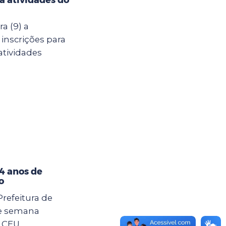
a (9) a
 inscrições para
atividades
4 anos de
o
Prefeitura de
e semana
o CEU