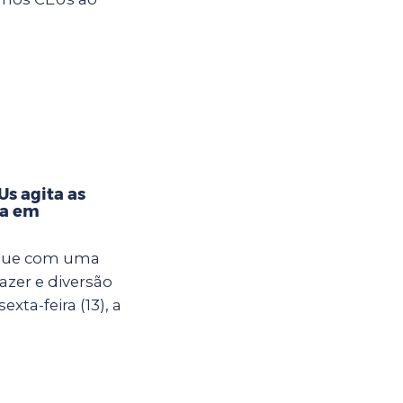
s agita as
na em
egue com uma
azer e diversão
xta-feira (13), a