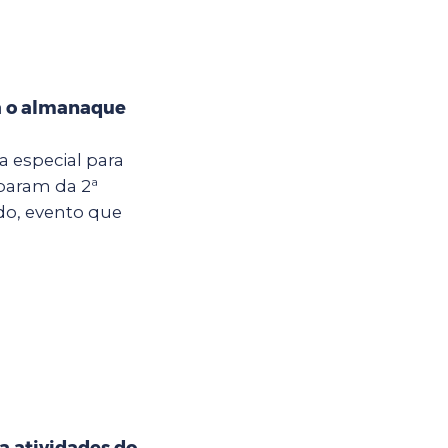
a o almanaque
ia especial para
iparam da 2ª
do, evento que
ra atividades do