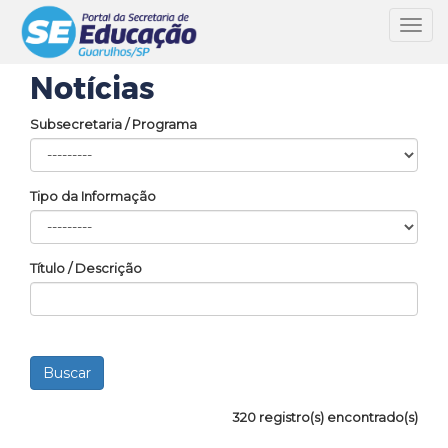
Toggl
navig
Notícias
Subsecretaria / Programa
Tipo da Informação
Título / Descrição
320 registro(s) encontrado(s)