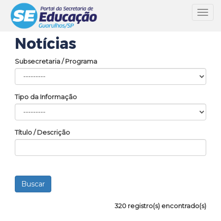
Toggl
navig
Notícias
Subsecretaria / Programa
Tipo da Informação
Título / Descrição
320 registro(s) encontrado(s)