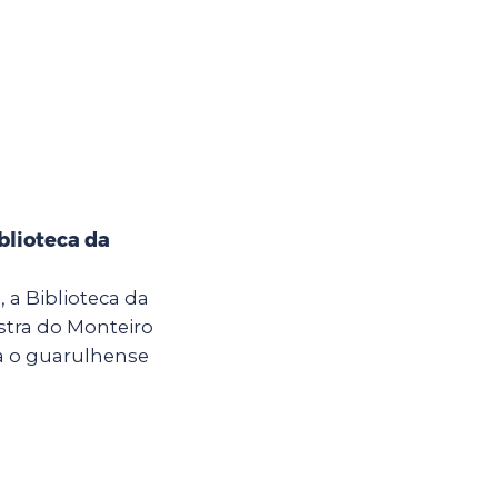
blioteca da
h, a Biblioteca da
stra do Monteiro
a o guarulhense