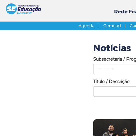
Rede Fís
Agenda
|
Cemead
|
Cur
Notícias
Subsecretaria / Pro
Título / Descrição