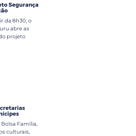
jeto Segurança
ção
ir da 8h30, o
uru abre as
do projeto
cretarias
nícipes
Bolsa Família,
s culturais,