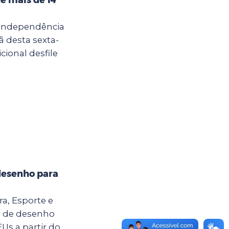
 Independência
ã desta sexta-
cional desfile
desenho para
ra, Esporte e
o de desenho
Us a partir do