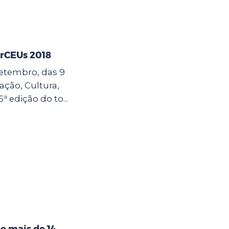
erCEUs 2018
 setembro, das 9
cação, Cultura,
6ª edição do to...
e mais de 14