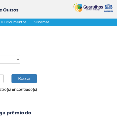
e Outros
s e Documentos
|
Sistemas
stro(s) encontrado(s)
ega prêmio do