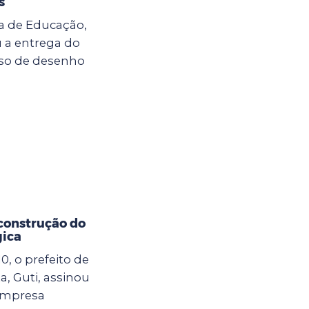
s
ria de Educação,
u a entrega do
so de desenho
 construção do
gica
10, o prefeito de
, Guti, assinou
empresa