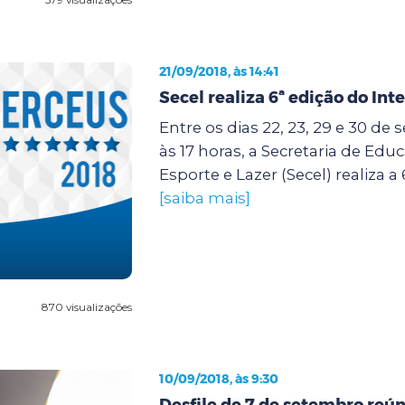
21/09/2018, às 14:41
Secel realiza 6ª edição do Int
Entre os dias 22, 23, 29 e 30 de
às 17 horas, a Secretaria de Edu
Esporte e Lazer (Secel) realiza a 
[saiba mais]
870 visualizações
10/09/2018, às 9:30
Desfile de 7 de setembro reún