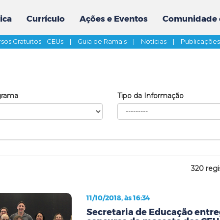
ica
Currículo
Ações e Eventos
Comunidade 
sos Gratuitos - CEUs
|
Guia de Ramais
|
Notícias
|
Publicaçõe
grama
Tipo da Informação
320 regi
11/10/2018, às 16:34
Secretaria de Educação entr