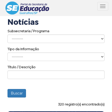
Toggl
navig
Notícias
Subsecretaria / Programa
Tipo da Informação
Título / Descrição
320 registro(s) encontrado(s)