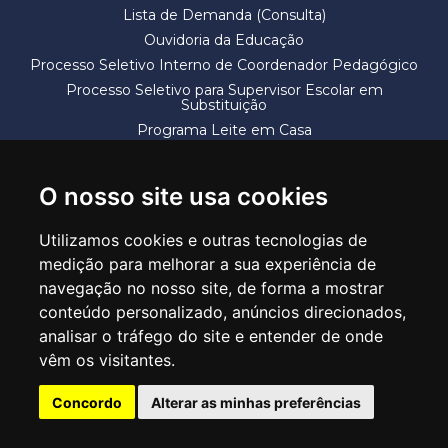
Lista de Demanda (Consulta)
Ouvidoria da Educação
Processo Seletivo Interno de Coordenador Pedagógico
Processo Seletivo para Supervisor Escolar em
Substituição
Programa Leite em Casa
Solicitação de Vaga
Termos e Condições
O nosso site usa cookies
Utilizamos cookies e outras tecnologias de
medição para melhorar a sua experiência de
navegação no nosso site, de forma a mostrar
conteúdo personalizado, anúncios direcionados,
SECRETARIA DE EDUCAÇÃO
analisar o tráfego do site e entender de onde
Rua Claudino Barbosa, 313 - Macedo - Guarulhos/SP CEP 07113-040
vêm os visitantes.
Central de Atendimento: *55 11 2475-7300
Concordo
Alterar as minhas preferências
PT