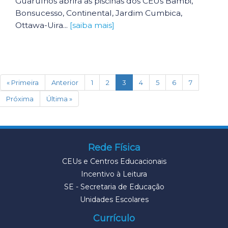
Guarulhos abrirá as piscinas dos CEUs Bambi,
Bonsucesso, Continental, Jardim Cumbica,
Ottawa-Uira...
[saiba mais]
(current)
« Primeira
Anterior
1
2
3
4
5
6
7
Próxima
Última »
Rede Física
CEUs e Centros Educacionais
Incentivo à Leitura
SE - Secretaria de Educação
Unidades Escolares
Currículo