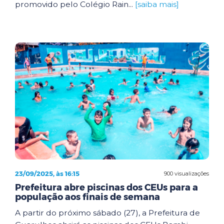
promovido pelo Colégio Rain...
[saiba mais]
23/09/2025, às 16:15
900 visualizações
Prefeitura abre piscinas dos CEUs para a
população aos finais de semana
A partir do próximo sábado (27), a Prefeitura de