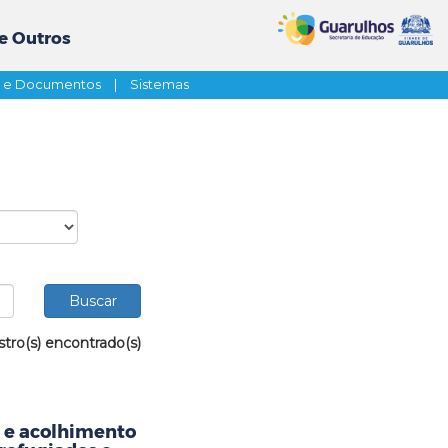
e Outros
s e Documentos
|
Sistemas
stro(s) encontrado(s)
 e acolhimento