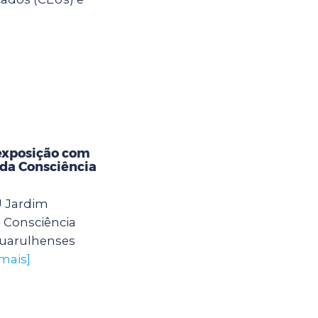
exposição com
 da Consciência
U Jardim
 Consciência
guarulhenses
 mais]