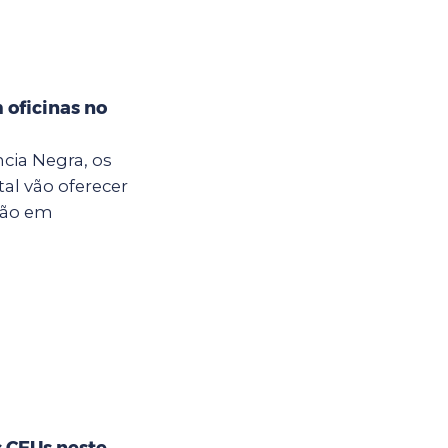
oficinas no
cia Negra, os
al vão oferecer
ção em
s CEUs neste