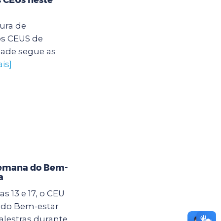
tura de
os CEUS de
dade segue as
is]
Semana do Bem-
a
s 13 e 17, o CEU
 do Bem-estar
alestras durante