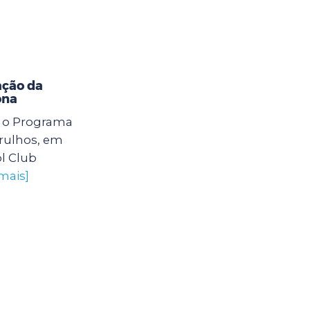
ação da
ona
6) o Programa
arulhos, em
l Club
mais]