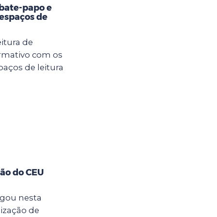
bate-papo e
 espaços de
itura de
ormativo com os
aços de leitura
ção do CEU
egou nesta
lização de