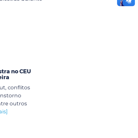
stra no CEU
eira
, conflitos
ranstorno
tre outros
is]