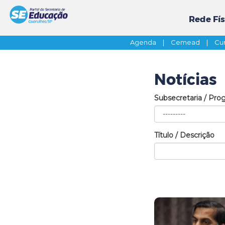
Rede Fís
Agenda
|
Cemead
|
Cur
Notícias
Subsecretaria / Pro
Título / Descrição