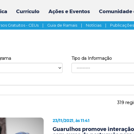
ica
Currículo
Ações e Eventos
Comunidade 
sos Gratuitos - CEUs
|
Guia de Ramais
|
Notícias
|
Publicaçõe
grama
Tipo da Informação
319 regi
23/11/2021, às 11:41
Guarulhos promove interação