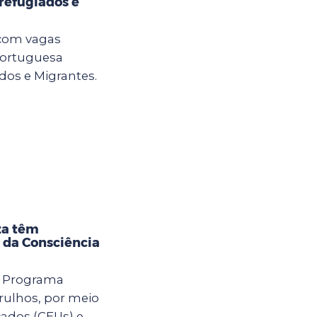
refugiados e
 com vagas
Portuguesa
os e Migrantes.
]
za têm
 da Consciência
o Programa
rulhos, por meio
cados (CEUs) e