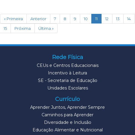
(current)
« Primeira
Anterior
7
8
9
10
11
12
13
14
15
Próxima
Última »
Rede Física
CEUs e Centros Educacionais
Incentivo à Leitura
SE - Secretaria de Educação
Unidades Escolares
Currículo
Aprender Juntos, Aprender Sempre
Caminhos para Aprender
Diversidade e Inclusão
Educação Alimentar e Nutricional