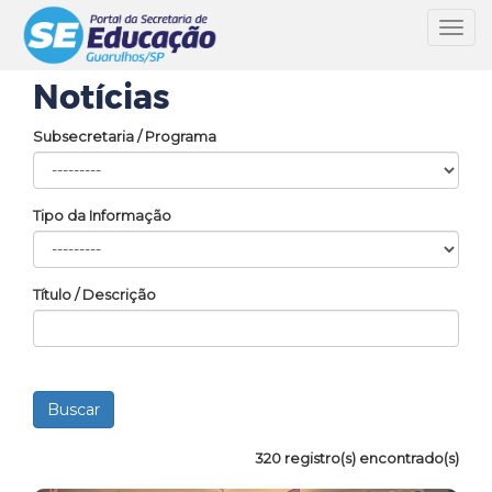
Toggl
navig
Notícias
Subsecretaria / Programa
Tipo da Informação
Título / Descrição
320 registro(s) encontrado(s)