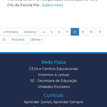
(14) da Escola Má...
[saiba mais]
(current)
« Primeira
Anterior
4
5
6
7
8
9
10
11
12
Próxima
Última »
Rede Física
CEUs e Centros Educacionais
Incentivo à Leitura
SE - Secretaria de Educação
Unidades Escolares
Currículo
Aprender Juntos, Aprender Sempre