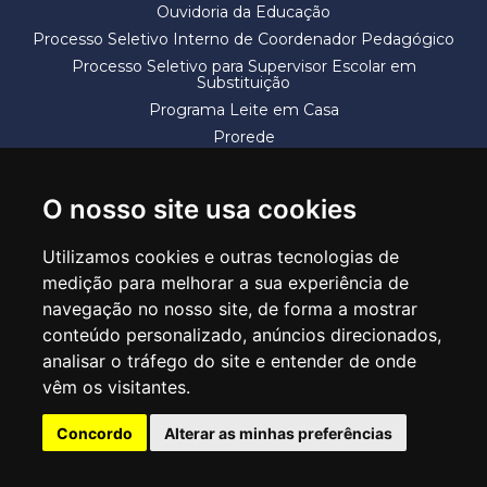
Ouvidoria da Educação
Processo Seletivo Interno de Coordenador Pedagógico
Processo Seletivo para Supervisor Escolar em
Substituição
Programa Leite em Casa
Prorede
Solicitação de Vaga
Termos e Condições
O nosso site usa cookies
Utilizamos cookies e outras tecnologias de
medição para melhorar a sua experiência de
navegação no nosso site, de forma a mostrar
conteúdo personalizado, anúncios direcionados,
SECRETARIA DE EDUCAÇÃO
analisar o tráfego do site e entender de onde
Rua Claudino Barbosa, 313 - Macedo - Guarulhos/SP CEP 07113-040
vêm os visitantes.
Central de Atendimento: *55 11 2475-7300
Concordo
Alterar as minhas preferências
PT