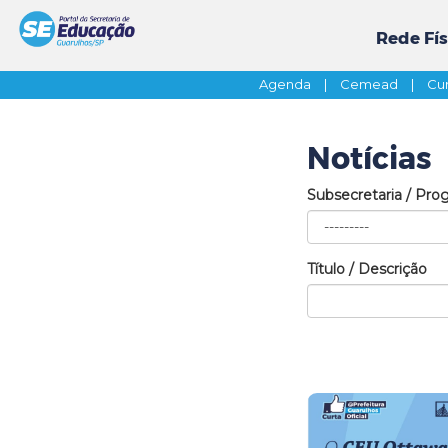
Rede Fís
Agenda
|
Cemead
|
Cur
Notícias
Subsecretaria / Pro
Título / Descrição