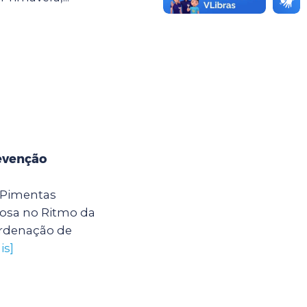
evenção
 Pimentas
osa no Ritmo da
ordenação de
is]