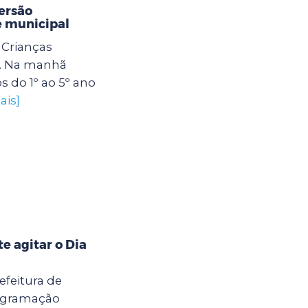
ersão
e municipal
Crianças
. Na manhã
os do 1º ao 5º ano
ais]
 agitar o Dia
efeitura de
rogramação