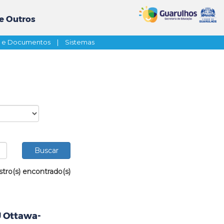
e Outros
s e Documentos
|
Sistemas
stro(s) encontrado(s)
U Ottawa-