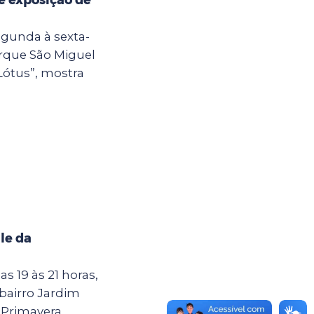
egunda à sexta-
Parque São Miguel
Lótus”, mostra
le da
as 19 às 21 horas,
 bairro Jardim
Primavera,...