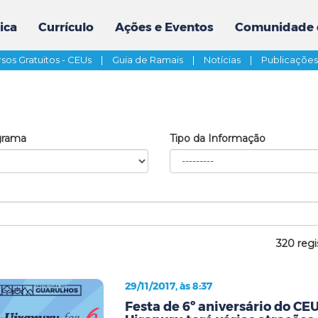
ica
Currículo
Ações e Eventos
Comunidade 
sos Gratuitos - CEUs
|
Guia de Ramais
|
Notícias
|
Publicaçõe
grama
Tipo da Informação
320 regi
29/11/2017, às 8:37
Festa de 6º aniversário do CE