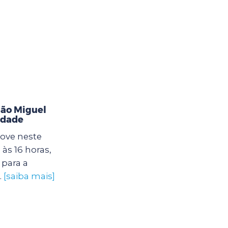
ão Miguel
idade
ove neste
às 16 horas,
para a
.
[saiba mais]