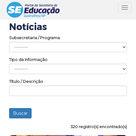
Toggl
navig
Notícias
Subsecretaria / Programa
Tipo da Informação
Título / Descrição
320 registro(s) encontrado(s)