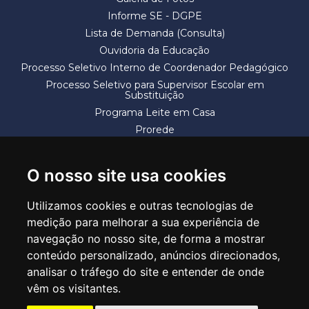
Informe SE - DGPE
Lista de Demanda (Consulta)
Ouvidoria da Educação
Processo Seletivo Interno de Coordenador Pedagógico
Processo Seletivo para Supervisor Escolar em
Substituição
Programa Leite em Casa
Prorede
Solicitação de Vaga
Termos e Condições
O nosso site usa cookies
Utilizamos cookies e outras tecnologias de
medição para melhorar a sua experiência de
navegação no nosso site, de forma a mostrar
conteúdo personalizado, anúncios direcionados,
SECRETARIA DE EDUCAÇÃO
analisar o tráfego do site e entender de onde
Rua Claudino Barbosa, 313 - Macedo - Guarulhos/SP CEP 07113-040
vêm os visitantes.
Central de Atendimento: *55 11 2475-7300