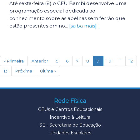
Até sexta-feira (8) o CEU Bambi desenvolve uma
programação especial dedicada ao
conhecimento sobre as abelhas sem ferrão que
estão presentes em no...
[saiba mais]
(current)
« Primeira
Anterior
5
6
7
8
9
10
11
12
13
Próxima
Última »
Rede Física
CEUs e Centros Educacionais
Incentivo à Leitura
SE - Secretaria de Educação
Unidades Escolares