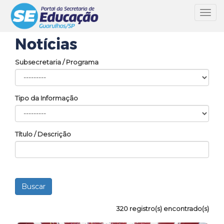
Toggl
navig
Notícias
Subsecretaria / Programa
Tipo da Informação
Título / Descrição
320 registro(s) encontrado(s)