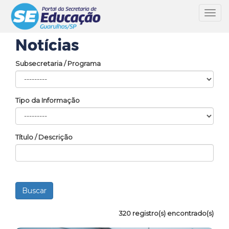
Toggl
navig
Notícias
Subsecretaria / Programa
Tipo da Informação
Título / Descrição
320 registro(s) encontrado(s)