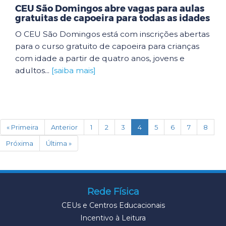
CEU São Domingos abre vagas para aulas
gratuitas de capoeira para todas as idades
O CEU São Domingos está com inscrições abertas
para o curso gratuito de capoeira para crianças
com idade a partir de quatro anos, jovens e
adultos...
[saiba mais]
(current)
« Primeira
Anterior
1
2
3
4
5
6
7
8
Próxima
Última »
Rede Física
CEUs e Centros Educacionais
Incentivo à Leitura