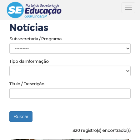
Toggl
navig
Notícias
Subsecretaria / Programa
Tipo da Informação
Título / Descrição
320 registro(s) encontrado(s)