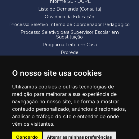
Informe SE - DGPE
Lista de Demanda (Consulta)
Ouvidoria da Educação
Processo Seletivo Interno de Coordenador Pedagógico
Processo Seletivo para Supervisor Escolar em
Substituição
Programa Leite em Casa
Prorede
Solicitação de Vaga
Termos e Condições
O nosso site usa cookies
Utilizamos cookies e outras tecnologias de
medição para melhorar a sua experiência de
navegação no nosso site, de forma a mostrar
conteúdo personalizado, anúncios direcionados,
SECRETARIA DE EDUCAÇÃO
analisar o tráfego do site e entender de onde
Rua Claudino Barbosa, 313 - Macedo - Guarulhos/SP CEP 07113-040
vêm os visitantes.
Central de Atendimento: *55 11 2475-7300
Concordo
Alterar as minhas preferências