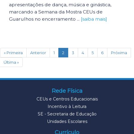
apresentações de dança, música e ginástica,
marcando a Semana da Mostra CEUs de
Guarulhos no encerramento ...
[saiba mais]
(current)
« Primeira
Anterior
1
2
3
4
5
6
Próxima
Última »
Rede Física
CEUs e Centros Educacionais
Incentivo à Leitura
SE - Secretaria de Educação
Unidades Escolares
Currículo