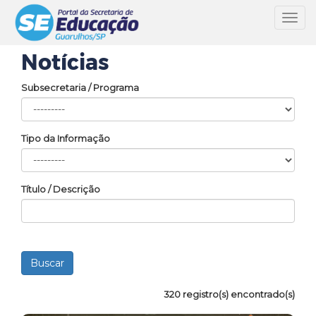
Toggl
navig
Notícias
Subsecretaria / Programa
Tipo da Informação
Título / Descrição
320 registro(s) encontrado(s)