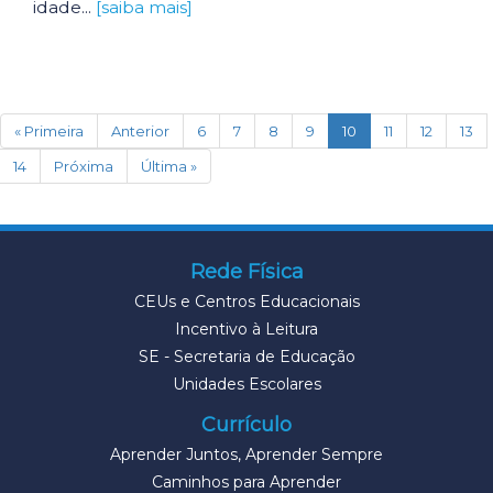
idade...
[saiba mais]
(current)
« Primeira
Anterior
6
7
8
9
10
11
12
13
14
Próxima
Última »
Rede Física
CEUs e Centros Educacionais
Incentivo à Leitura
SE - Secretaria de Educação
Unidades Escolares
Currículo
Aprender Juntos, Aprender Sempre
Caminhos para Aprender