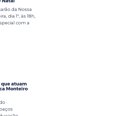
 Natal
sarão da Nossa
a, dia 1º, às 18h,
special com a
s que atuam
eca Monteiro
 do
spaços
Educação