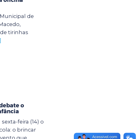
o Municipal de
 Macedo,
de tirinhas
]
debate o
nfância
exta-feira (14) o
ola: o brincar
evento que