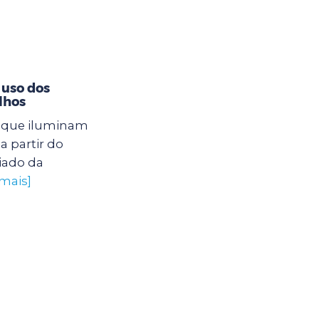
 uso dos
lhos
s que iluminam
a partir do
iado da
 mais]