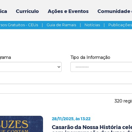
ica
Currículo
Ações e Eventos
Comunidade 
sos Gratuitos - CEUs
|
Guia de Ramais
|
Notícias
|
Publicaçõe
grama
Tipo da Informação
320 regi
28/11/2025, às 13:22
Casarão da Nossa História cel