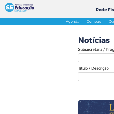
Rede Fís
Agenda
|
Cemead
|
Cur
Notícias
Subsecretaria / Pro
Título / Descrição