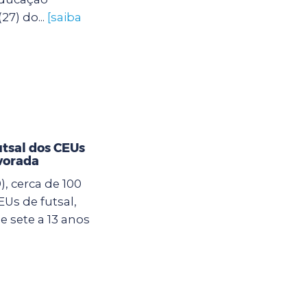
27) do...
[saiba
utsal dos CEUs
vorada
, cerca de 100
Us de futsal,
 sete a 13 anos