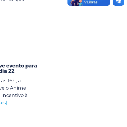
e evento para
dia 22
às 16h, a
ve o Anime
 Incentivo à
ais]