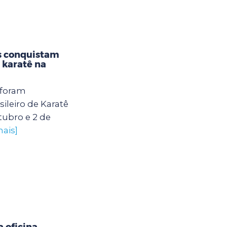
s conquistam
karatê na
 foram
leiro de Karatê
tubro e 2 de
mais]
 oficina