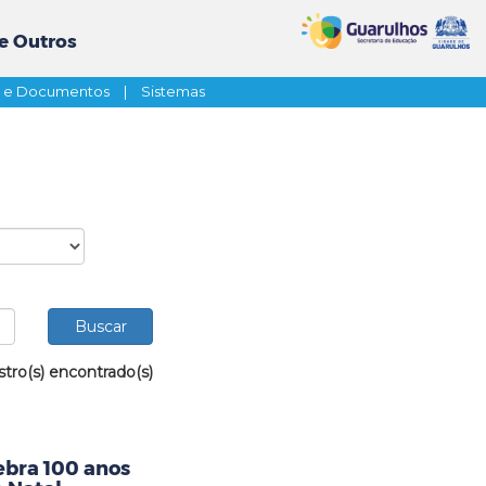
e Outros
s e Documentos
|
Sistemas
stro(s) encontrado(s)
ebra 100 anos