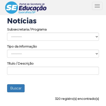
Toggl
navig
Notícias
Subsecretaria / Programa
Tipo da Informação
Título / Descrição
320 registro(s) encontrado(s)