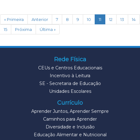
(current)
« Primeira
Anterior
7
8
9
10
11
12
13
14
15
Próxima
Última »
Rede Física
CEUs e Centros Educacionais
Incentivo à Leitura
SE - Secretaria de Educação
Unidades Escolares
Currículo
Aprender Juntos, Aprender Sempre
Caminhos para Aprender
Diversidade e Inclusão
Educação Alimentar e Nutricional