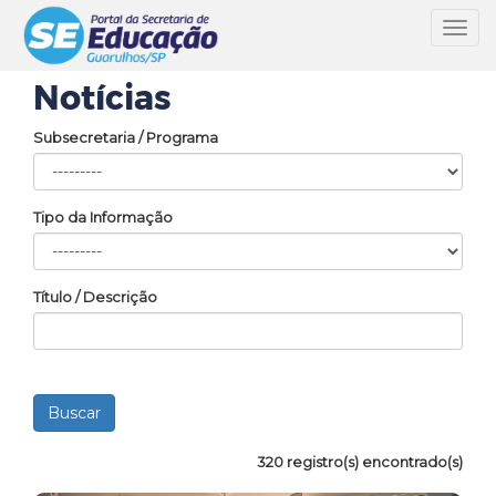
Toggl
navig
Notícias
Subsecretaria / Programa
Tipo da Informação
Título / Descrição
320 registro(s) encontrado(s)