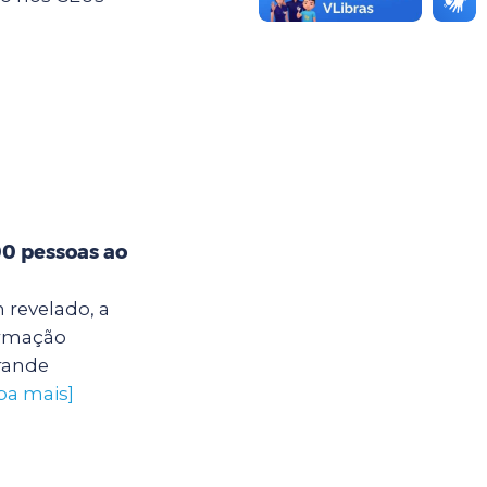
00 pessoas ao
 revelado, a
ormação
grande
iba mais]