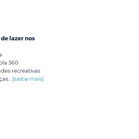
 de lazer nos
a
ola 360
des recreativas
as...
[saiba mais]