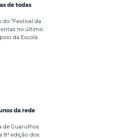
tas de todas
 do “Festival da
entas no último
poio da Escola
unos da rede
ra de Guarulhos
a 8ª edição dos