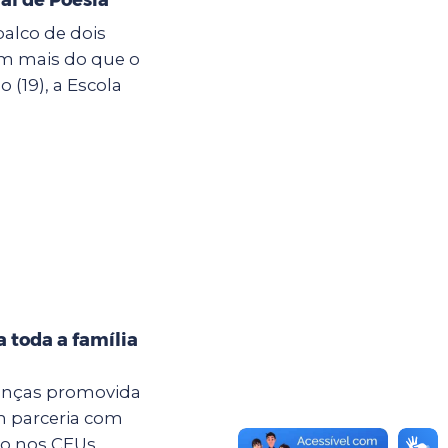
palco de dois
êm mais do que o
19), a Escola
 toda a família
anças promovida
m parceria com
são nos CEUs