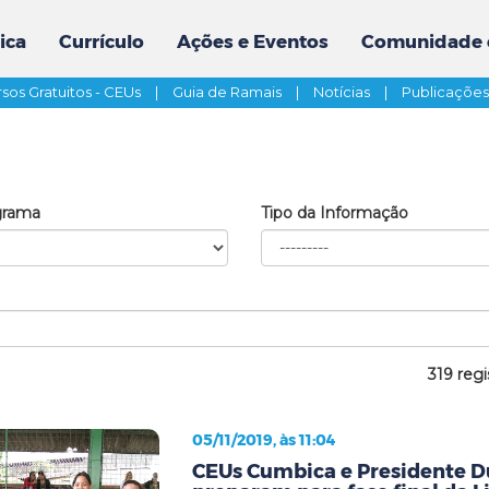
ica
Currículo
Ações e Eventos
Comunidade 
sos Gratuitos - CEUs
|
Guia de Ramais
|
Notícias
|
Publicaçõe
grama
Tipo da Informação
319 regi
05/11/2019, às 11:04
CEUs Cumbica e Presidente D