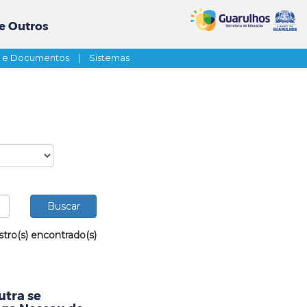
e Outros
s e Documentos
|
Sistemas
stro(s) encontrado(s)
utra se