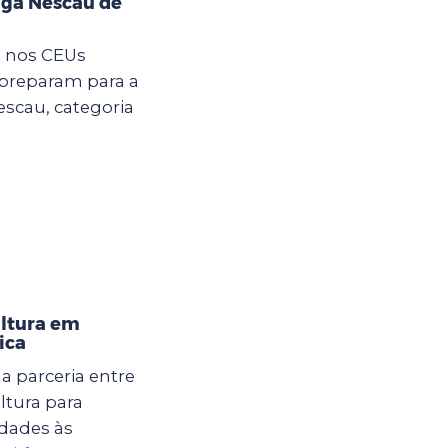
iga Nescau de
m nos CEUs
 preparam para a
Nescau, categoria
ultura em
ica
 parceria entre
ltura para
dades às