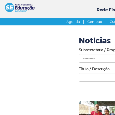
Rede Fís
Agenda
|
Cemead
|
Cur
Notícias
Subsecretaria / Pro
Título / Descrição