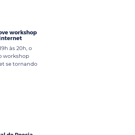
ove workshop
internet
19h às 20h, o
 o workshop
et se tornando
al de Poesia