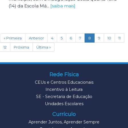
(14) da Escola Má...
[saiba mais]
(current)
« Primeira
Anterior
4
5
6
7
8
9
10
11
12
Próxima
Última »
Rede Física
CEUs e Centros Educacionais
Incentivo à Leitura
SE - Secretaria de Educação
Unidades Escolares
Currículo
Aprender Juntos, Aprender Sempre