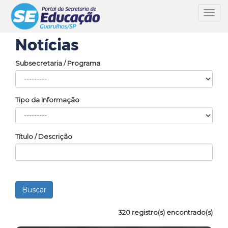
Toggl
navig
Notícias
Subsecretaria / Programa
Tipo da Informação
Título / Descrição
320 registro(s) encontrado(s)