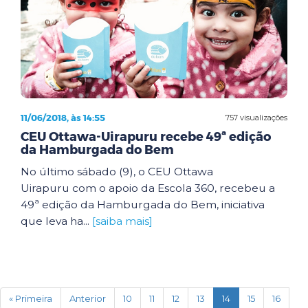
11/06/2018, às 14:55
757 visualizações
CEU Ottawa-Uirapuru recebe 49ª edição
da Hamburgada do Bem
No último sábado (9), o CEU Ottawa
Uirapuru com o apoio da Escola 360, recebeu a
49ª edição da Hamburgada do Bem, iniciativa
que leva ha...
[saiba mais]
(current)
« Primeira
Anterior
10
11
12
13
14
15
16