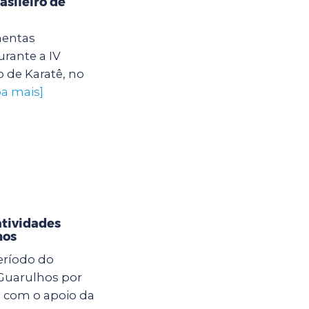
sileiro de
mentas
rante a IV
 de Karatê, no
ba mais]
atividades
hos
eríodo do
 Guarulhos por
o com o apoio da