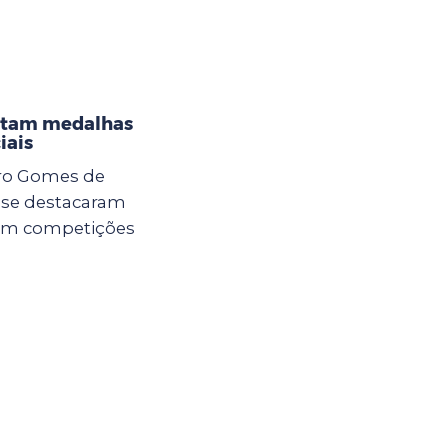
istam medalhas
iais
dro Gomes de
a se destacaram
 em competições