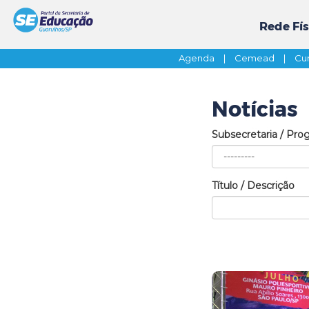
Rede Fís
Agenda
|
Cemead
|
Cur
Notícias
Subsecretaria / Pro
Título / Descrição