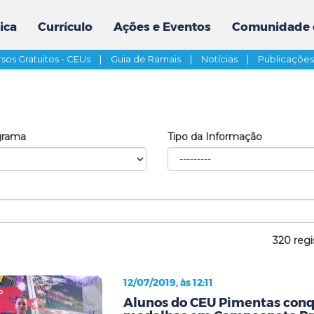
ica
Currículo
Ações e Eventos
Comunidade 
sos Gratuitos - CEUs
|
Guia de Ramais
|
Notícias
|
Publicaçõe
grama
Tipo da Informação
320 regi
12/07/2019, às 12:11
Alunos do CEU Pimentas conq