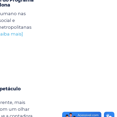
lona
humano nas
ocial e
etropolitanas
saiba mais]
spetáculo
erente, mais
É com um olhar
que a contadora