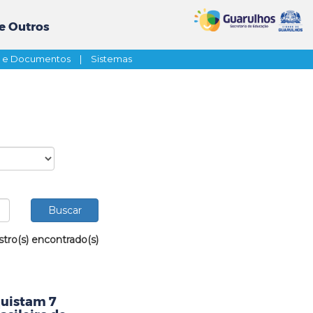
e Outros
s e Documentos
|
Sistemas
stro(s) encontrado(s)
uistam 7