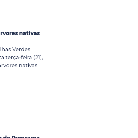
árvores nativas
lhas Verdes
terça-feira (21),
rvores nativas
m do Programa