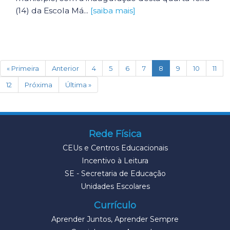
(14) da Escola Má...
[saiba mais]
(current)
« Primeira
Anterior
4
5
6
7
8
9
10
11
12
Próxima
Última »
Rede Física
CEUs e Centros Educacionais
Incentivo à Leitura
SE - Secretaria de Educação
Unidades Escolares
Currículo
Aprender Juntos, Aprender Sempre