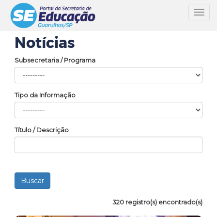
Toggl
navig
Notícias
Subsecretaria / Programa
Tipo da Informação
Título / Descrição
320 registro(s) encontrado(s)