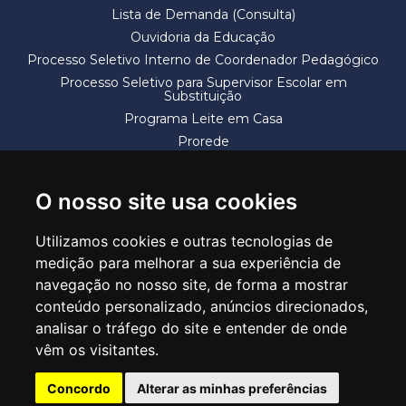
Lista de Demanda (Consulta)
Ouvidoria da Educação
Processo Seletivo Interno de Coordenador Pedagógico
Processo Seletivo para Supervisor Escolar em
Substituição
Programa Leite em Casa
Prorede
Solicitação de Vaga
Termos e Condições
O nosso site usa cookies
Utilizamos cookies e outras tecnologias de
medição para melhorar a sua experiência de
navegação no nosso site, de forma a mostrar
conteúdo personalizado, anúncios direcionados,
SECRETARIA DE EDUCAÇÃO
analisar o tráfego do site e entender de onde
Rua Claudino Barbosa, 313 - Macedo - Guarulhos/SP CEP 07113-040
vêm os visitantes.
Central de Atendimento: *55 11 2475-7300
Concordo
Alterar as minhas preferências