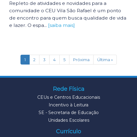
Repleto de atividades e novidades para a
comunidade o CEU Vila São Rafael é um ponto
de encontro para quem busca qualidade de vida
e lazer. O espa...
[saiba mais]
(current)
1
2
3
4
5
Próxima
Última »
Rede Física
CEUs e Centros Educacionais
Incentivo à Leitura
SE - Secretaria de Educação
Unidades Escolares
Currículo