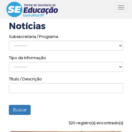
Toggl
navig
Notícias
Subsecretaria / Programa
Tipo da Informação
Título / Descrição
320 registro(s) encontrado(s)