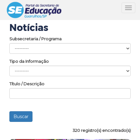
Toggl
navig
Notícias
Subsecretaria / Programa
Tipo da Informação
Título / Descrição
320 registro(s) encontrado(s)