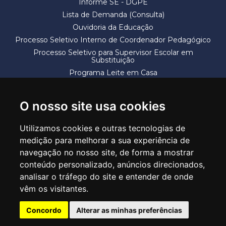
Informe SE - DGPE
Lista de Demanda (Consulta)
Ouvidoria da Educação
Processo Seletivo Interno de Coordenador Pedagógico
Processo Seletivo para Supervisor Escolar em
Substituição
Programa Leite em Casa
Solicitação de Vaga
Termos e Condições
O nosso site usa cookies
Utilizamos cookies e outras tecnologias de
medição para melhorar a sua experiência de
navegação no nosso site, de forma a mostrar
conteúdo personalizado, anúncios direcionados,
SECRETARIA DE EDUCAÇÃO
analisar o tráfego do site e entender de onde
Rua Claudino Barbosa, 313 - Macedo - Guarulhos/SP CEP 07113-040
vêm os visitantes.
Central de Atendimento: *55 11 2475-7300
Concordo
Alterar as minhas preferências
PT