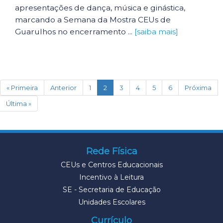
apresentações de dança, música e ginástica,
marcando a Semana da Mostra CEUs de
Guarulhos no encerramento ...
[saiba mais]
(current)
« Primeira
Anterior
1
2
3
4
5
6
Próxima
Última »
Rede Física
CEUs e Centros Educacionais
Incentivo à Leitura
SE - Secretaria de Educação
Unidades Escolares
Currículo