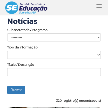
Toggl
navig
Notícias
Subsecretaria / Programa
Tipo da Informação
Título / Descrição
320 registro(s) encontrado(s)