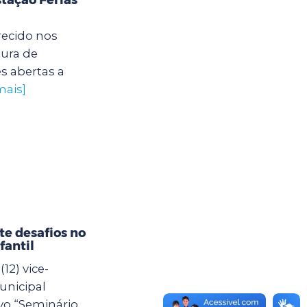
recido nos
tura de
s abertas a
mais]
e desafios no
fantil
12) vice-
unicipal
vo “Seminário