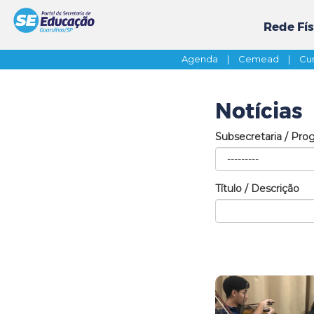
Rede Fís
Agenda
|
Cemead
|
Cur
Notícias
Subsecretaria / Pro
Título / Descrição