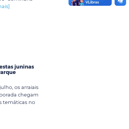
ais]
estas juninas
Parque
ulho, os arraiais
mporada chegam
s temáticas no