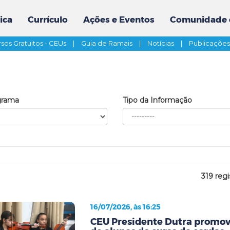
ica
Currículo
Ações e Eventos
Comunidade 
sos Gratuitos - CEUs
|
Guia de Ramais
|
Notícias
|
Publicaçõe
grama
Tipo da Informação
319 regi
16/07/2026, às 16:25
CEU Presidente Dutra promov