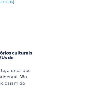
a mais]
rios culturais
CEUs de
rte, alunos dos
tinental, São
ticiparam do