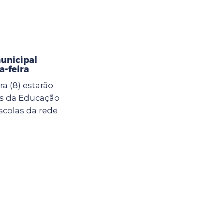
municipal
-feira
a (8) estarão
as da Educação
scolas da rede