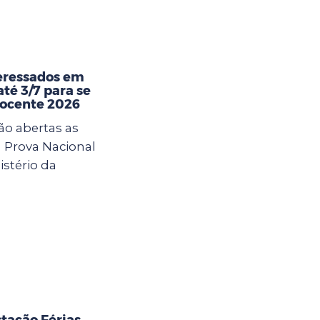
eressados em
té 3/7 para se
Docente 2026
ão abertas as
a Prova Nacional
istério da
tação Férias