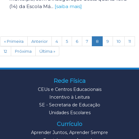
(14) da Escola Má...
[saiba mais]
(current)
« Primeira
Anterior
4
5
6
7
8
9
10
11
12
Próxima
Última »
Rede Física
CEUs e Centros Educacionais
Incentivo à Leitura
SE - Secretaria de Educação
Unidades Escolares
Currículo
Aprender Juntos, Aprender Sempre