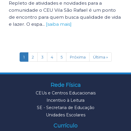
Repleto de atividades e novidades para a
comunidade o CEU Vila São Rafael é um ponto
de encontro para quem busca qualidade de vida
e lazer. O espa...
[saiba mais]
(current)
1
2
3
4
5
Próxima
Última »
Rede Física
CEUs e Centros Educacionais
Incentivo à Leitura
SE - Secretaria de Educação
Unidades Escolares
Currículo