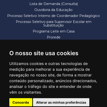
Lista de Demanda (Consulta)
Ouvidoria da Educação
Processo Seletivo Interno de Coordenador Pedagógico
Processo Seletivo para Supervisor Escolar em
Substituição
Programa Leite em Casa
Prorede
Solicitação de Vaga
Termos e Condições
O nosso site usa cookies
Utilizamos cookies e outras tecnologias de
medição para melhorar a sua experiência de
navegação no nosso site, de forma a mostrar
conteúdo personalizado, anúncios direcionados,
SECRETARIA DE EDUCAÇÃO
analisar o tráfego do site e entender de onde
Rua Claudino Barbosa, 313 - Macedo - Guarulhos/SP CEP 07113-040
vêm os visitantes.
Central de Atendimento: *55 11 2475-7300
Concordo
Alterar as minhas preferências