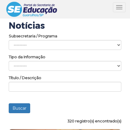
Toggl
navig
Notícias
Subsecretaria / Programa
Tipo da Informação
Título / Descrição
320 registro(s) encontrado(s)