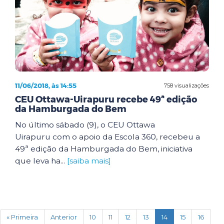
11/06/2018, às 14:55
758 visualizações
CEU Ottawa-Uirapuru recebe 49ª edição
da Hamburgada do Bem
No último sábado (9), o CEU Ottawa
Uirapuru com o apoio da Escola 360, recebeu a
49ª edição da Hamburgada do Bem, iniciativa
que leva ha...
[saiba mais]
(current)
« Primeira
Anterior
10
11
12
13
14
15
16