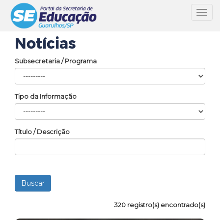
Toggl
navig
Notícias
Subsecretaria / Programa
Tipo da Informação
Título / Descrição
320 registro(s) encontrado(s)