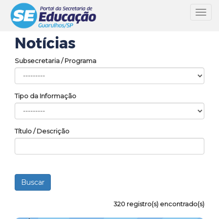
Toggl
navig
Notícias
Subsecretaria / Programa
Tipo da Informação
Título / Descrição
320 registro(s) encontrado(s)