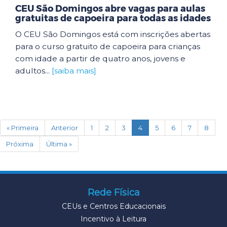
CEU São Domingos abre vagas para aulas
gratuitas de capoeira para todas as idades
O CEU São Domingos está com inscrições abertas
para o curso gratuito de capoeira para crianças
com idade a partir de quatro anos, jovens e
adultos...
[saiba mais]
(current)
« Primeira
Anterior
1
2
3
4
5
6
7
8
Próxima
Última »
Rede Física
CEUs e Centros Educacionais
Incentivo à Leitura