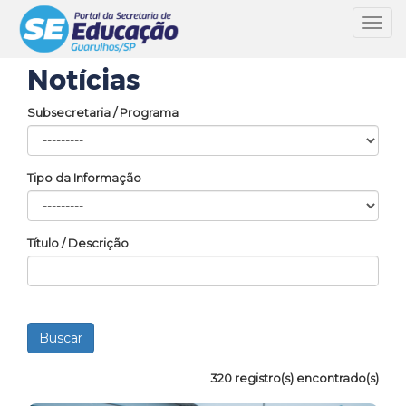
Toggl
navig
Notícias
Subsecretaria / Programa
Tipo da Informação
Título / Descrição
320 registro(s) encontrado(s)