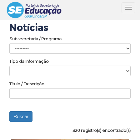
Toggl
navig
Notícias
Subsecretaria / Programa
Tipo da Informação
Título / Descrição
320 registro(s) encontrado(s)