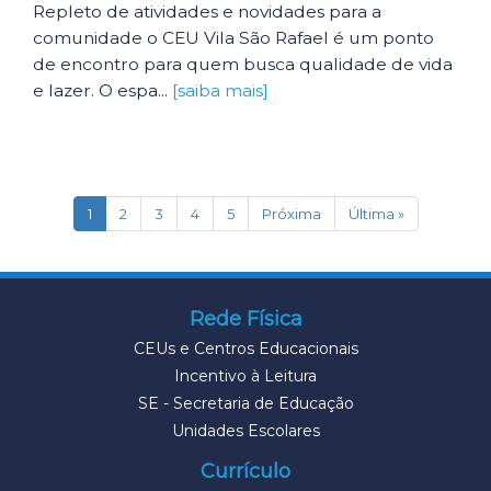
Repleto de atividades e novidades para a
comunidade o CEU Vila São Rafael é um ponto
de encontro para quem busca qualidade de vida
e lazer. O espa...
[saiba mais]
(current)
1
2
3
4
5
Próxima
Última »
Rede Física
CEUs e Centros Educacionais
Incentivo à Leitura
SE - Secretaria de Educação
Unidades Escolares
Currículo