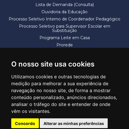
Lista de Demanda (Consulta)
Ouvidoria da Educação
Processo Seletivo Interno de Coordenador Pedagógico
Processo Seletivo para Supervisor Escolar em
Substituição
Programa Leite em Casa
Prorede
Solicitação de Vaga
Termos e Condições
O nosso site usa cookies
Utilizamos cookies e outras tecnologias de
medição para melhorar a sua experiência de
navegação no nosso site, de forma a mostrar
conteúdo personalizado, anúncios direcionados,
SECRETARIA DE EDUCAÇÃO
analisar o tráfego do site e entender de onde
Rua Claudino Barbosa, 313 - Macedo - Guarulhos/SP CEP 07113-040
vêm os visitantes.
Central de Atendimento: *55 11 2475-7300
Concordo
Alterar as minhas preferências