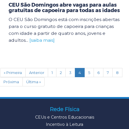
CEU São Domingos abre vagas para aulas
gratuitas de capoeira para todas as idades
O CEU São Domingos está com inscrições abertas
para o curso gratuito de capoeira para crianças
com idade a partir de quatro anos, jovens e
adultos...
[saiba mais]
(current)
« Primeira
Anterior
1
2
3
4
5
6
7
8
Próxima
Última »
Rede Física
CEUs e Centros Educacionais
Incentivo à Leitura