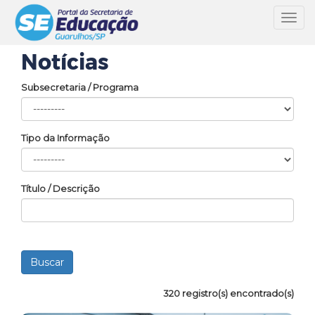
Toggl
navig
Notícias
Subsecretaria / Programa
Tipo da Informação
Título / Descrição
320 registro(s) encontrado(s)