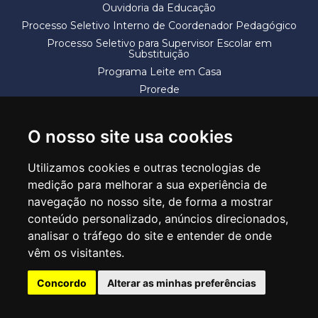
Ouvidoria da Educação
Processo Seletivo Interno de Coordenador Pedagógico
Processo Seletivo para Supervisor Escolar em
Substituição
Programa Leite em Casa
Prorede
Solicitação de Vaga
Termos e Condições
O nosso site usa cookies
Utilizamos cookies e outras tecnologias de
medição para melhorar a sua experiência de
navegação no nosso site, de forma a mostrar
conteúdo personalizado, anúncios direcionados,
SECRETARIA DE EDUCAÇÃO
analisar o tráfego do site e entender de onde
Rua Claudino Barbosa, 313 - Macedo - Guarulhos/SP CEP 07113-040
vêm os visitantes.
Central de Atendimento: *55 11 2475-7300
Concordo
Alterar as minhas preferências
PT