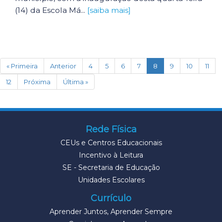
(14) da Escola Má...
[saiba mais]
(current)
« Primeira
Anterior
4
5
6
7
8
9
10
11
12
Próxima
Última »
Rede Física
CEUs e Centros Educacionais
Incentivo à Leitura
SE - Secretaria de Educação
Unidades Escolares
Currículo
Aprender Juntos, Aprender Sempre