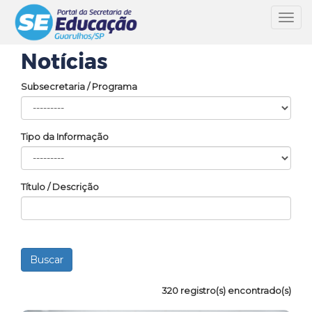
Toggl
navig
Notícias
Subsecretaria / Programa
Tipo da Informação
Título / Descrição
320 registro(s) encontrado(s)