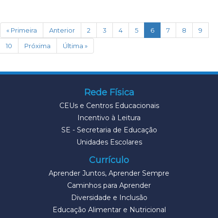
(current)
« Primeira
Anterior
2
3
4
5
6
7
8
9
10
Próxima
Última »
Rede Física
CEUs e Centros Educacionais
Incentivo à Leitura
SE - Secretaria de Educação
Unidades Escolares
Currículo
Aprender Juntos, Aprender Sempre
Caminhos para Aprender
Diversidade e Inclusão
Educação Alimentar e Nutricional