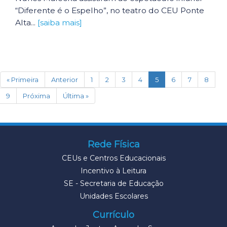
“Diferente é o Espelho”, no teatro do CEU Ponte
Alta...
[saiba mais]
(current)
« Primeira
Anterior
1
2
3
4
5
6
7
8
9
Próxima
Última »
Rede Física
CEUs e Centros Educacionais
Incentivo à Leitura
SE - Secretaria de Educação
Unidades Escolares
Currículo