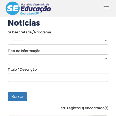
Toggl
navig
Notícias
Subsecretaria / Programa
Tipo da Informação
Título / Descrição
320 registro(s) encontrado(s)