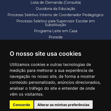
Lista de Demanda (Consulta)
Ouvidoria da Educação
Processo Seletivo Interno de Coordenador Pedagógico
Processo Seletivo para Supervisor Escolar em
Substituição
Programa Leite em Casa
Prorede
Solicitação de Vaga
Termos e Condições
O nosso site usa cookies
Utilizamos cookies e outras tecnologias de
medição para melhorar a sua experiência de
navegação no nosso site, de forma a mostrar
conteúdo personalizado, anúncios direcionados,
SECRETARIA DE EDUCAÇÃO
analisar o tráfego do site e entender de onde
Rua Claudino Barbosa, 313 - Macedo - Guarulhos/SP CEP 07113-040
vêm os visitantes.
Central de Atendimento: *55 11 2475-7300
Concordo
Alterar as minhas preferências