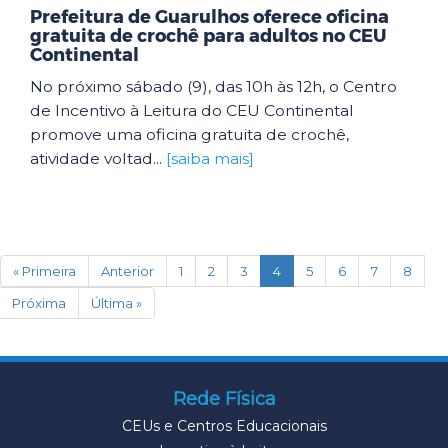
Prefeitura de Guarulhos oferece oficina
gratuita de crochê para adultos no CEU
Continental
No próximo sábado (9), das 10h às 12h, o Centro
de Incentivo à Leitura do CEU Continental
promove uma oficina gratuita de crochê,
atividade voltad...
[saiba mais]
(current)
« Primeira
Anterior
1
2
3
4
5
6
7
8
Próxima
Última »
Rede Física
CEUs e Centros Educacionais