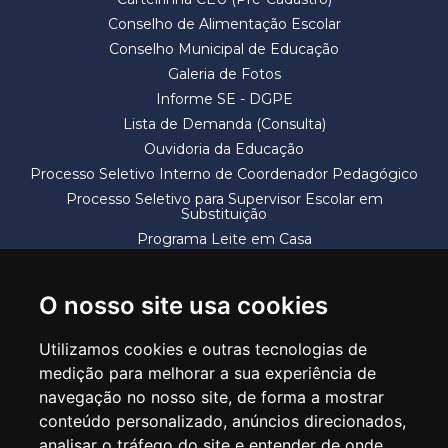
Conselho de Alimentação Escolar
Conselho Municipal de Educação
Galeria de Fotos
Informe SE - DGPE
Lista de Demanda (Consulta)
Ouvidoria da Educação
Processo Seletivo Interno de Coordenador Pedagógico
Processo Seletivo para Supervisor Escolar em
Substituição
Programa Leite em Casa
Solicitação de Vaga
Termos e Condições
O nosso site usa cookies
Utilizamos cookies e outras tecnologias de
medição para melhorar a sua experiência de
navegação no nosso site, de forma a mostrar
conteúdo personalizado, anúncios direcionados,
SECRETARIA DE EDUCAÇÃO
analisar o tráfego do site e entender de onde
Rua Claudino Barbosa, 313 - Macedo - Guarulhos/SP CEP 07113-040