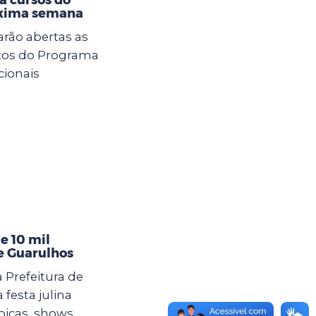
óxima semana
tarão abertas as
itos do Programa
cionais
e 10 mil
de Guarulhos
 Prefeitura de
esta julina
picas, shows,