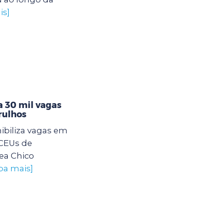
is]
 30 mil vagas
rulhos
ibiliza vagas em
 CEUs de
ea Chico
iba mais]