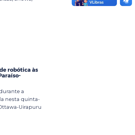
e robótica às
Paraíso-
 durante a
a nesta quinta-
 Ottawa-Uirapuru