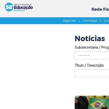
Rede Fís
Agenda
|
Cemead
|
Cur
Notícias
Subsecretaria / Pro
Título / Descrição