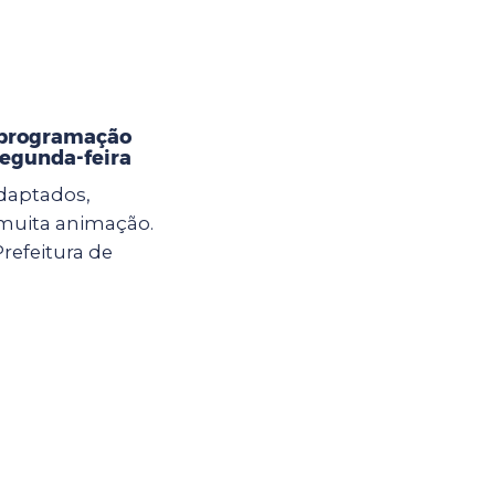
 programação
 segunda-feira
adaptados,
e muita animação.
Prefeitura de