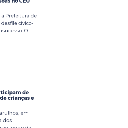
soas no CEU
 a Prefeitura de
desfile cívico-
nsucesso. O
rticipam de
 de crianças e
uarulhos, em
a dos
u ao longo da