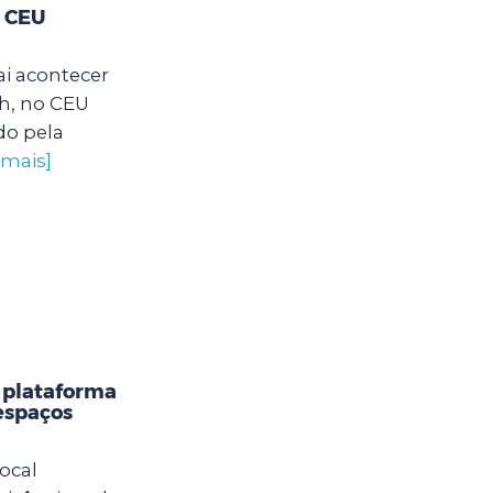
o CEU
ai acontecer
2h, no CEU
do pela
 mais]
 plataforma
 espaços
ocal