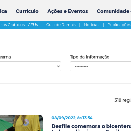
ica
Currículo
Ações e Eventos
Comunidade 
sos Gratuitos - CEUs
|
Guia de Ramais
|
Notícias
|
Publicaçõe
grama
Tipo da Informação
319 regi
08/09/2022, às 13:54
Desfile comemora o bicenten