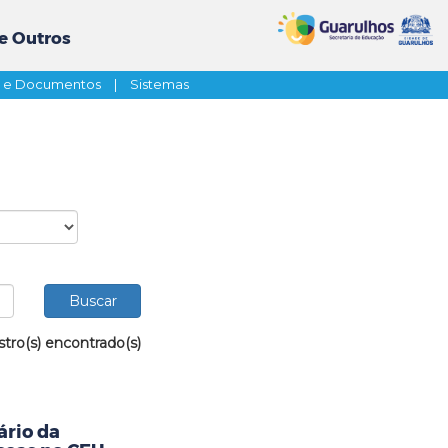
e Outros
s e Documentos
|
Sistemas
stro(s) encontrado(s)
ário da