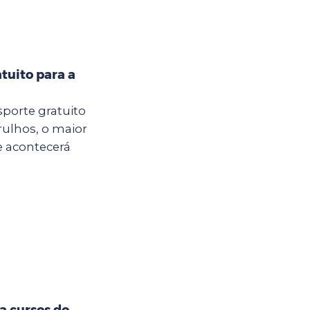
tuito para a
sporte gratuito
rulhos, o maior
e acontecerá
a cursos do