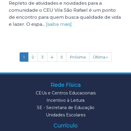
Repleto de atividades e novidades para a
comunidade o CEU Vila São Rafael é um ponto
de encontro para quem busca qualidade de vida
e lazer. O espa...
[saiba mais]
(current)
1
2
3
4
5
Próxima
Última »
Rede Física
CEUs e Centros Educacionais
Incentivo à Leitura
SE - Secretaria de Educação
Unidades Escolares
Currículo