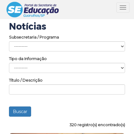
Toggl
navig
Notícias
Subsecretaria / Programa
Tipo da Informação
Título / Descrição
320 registro(s) encontrado(s)