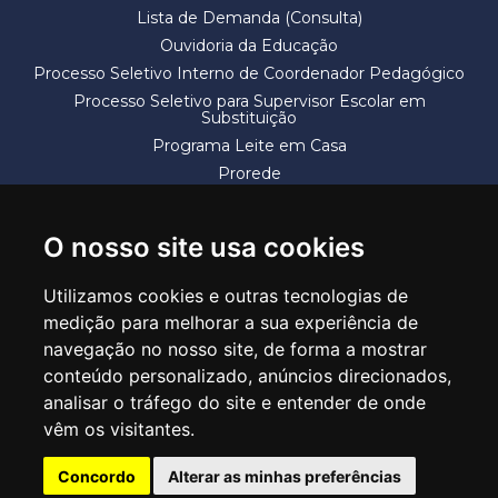
Lista de Demanda (Consulta)
Ouvidoria da Educação
Processo Seletivo Interno de Coordenador Pedagógico
Processo Seletivo para Supervisor Escolar em
Substituição
Programa Leite em Casa
Prorede
Solicitação de Vaga
Termos e Condições
O nosso site usa cookies
Utilizamos cookies e outras tecnologias de
medição para melhorar a sua experiência de
navegação no nosso site, de forma a mostrar
conteúdo personalizado, anúncios direcionados,
SECRETARIA DE EDUCAÇÃO
analisar o tráfego do site e entender de onde
Rua Claudino Barbosa, 313 - Macedo - Guarulhos/SP CEP 07113-040
vêm os visitantes.
Central de Atendimento: *55 11 2475-7300
Concordo
Alterar as minhas preferências