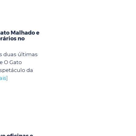
Gato Malhado e
rários no
s duas últimas
e O Gato
spetáculo da
ais]
e oficinas e