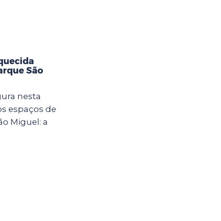
aquecida
Parque São
gura nesta
vos espaços de
ão Miguel: a