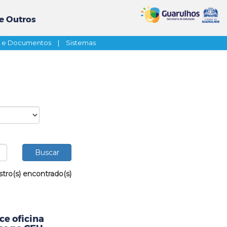
e Outros
s e Documentos
|
Sistemas
stro(s) encontrado(s)
ce oficina