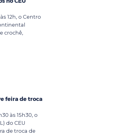
os no CEU
às 12h, o Centro
ontinental
e crochê,
 feira de troca
30 às 15h30, o
IL) do CEU
ra de troca de