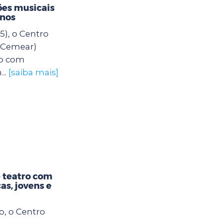
es musicais
unos
5), o Centro
 (Cemear)
o com
..
[saiba mais]
 teatro com
as, jovens e
o, o Centro