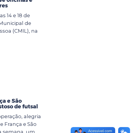
res
s 14 e 18 de
 Municipal de
ssoa (CMIL), na
ça e São
toso de futsal
eração, alegria
e França e São
ma semana, um