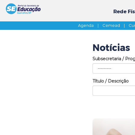
Rede Fís
Agenda
|
Cemead
|
Cur
Notícias
Subsecretaria / Pro
Título / Descrição