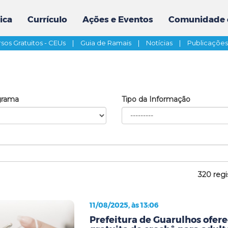
ica
Currículo
Ações e Eventos
Comunidade 
sos Gratuitos - CEUs
|
Guia de Ramais
|
Notícias
|
Publicaçõe
grama
Tipo da Informação
320 regi
11/08/2025, às 13:06
Prefeitura de Guarulhos ofere