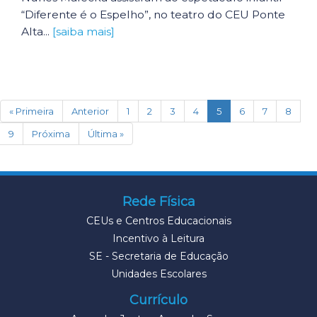
“Diferente é o Espelho”, no teatro do CEU Ponte
Alta...
[saiba mais]
(current)
« Primeira
Anterior
1
2
3
4
5
6
7
8
9
Próxima
Última »
Rede Física
CEUs e Centros Educacionais
Incentivo à Leitura
SE - Secretaria de Educação
Unidades Escolares
Currículo