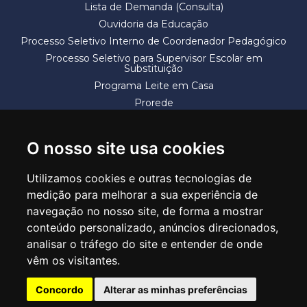
Lista de Demanda (Consulta)
Ouvidoria da Educação
Processo Seletivo Interno de Coordenador Pedagógico
Processo Seletivo para Supervisor Escolar em
Substituição
Programa Leite em Casa
Prorede
Solicitação de Vaga
Termos e Condições
O nosso site usa cookies
Utilizamos cookies e outras tecnologias de
medição para melhorar a sua experiência de
navegação no nosso site, de forma a mostrar
conteúdo personalizado, anúncios direcionados,
SECRETARIA DE EDUCAÇÃO
analisar o tráfego do site e entender de onde
Rua Claudino Barbosa, 313 - Macedo - Guarulhos/SP CEP 07113-040
vêm os visitantes.
Central de Atendimento: *55 11 2475-7300
Concordo
Alterar as minhas preferências