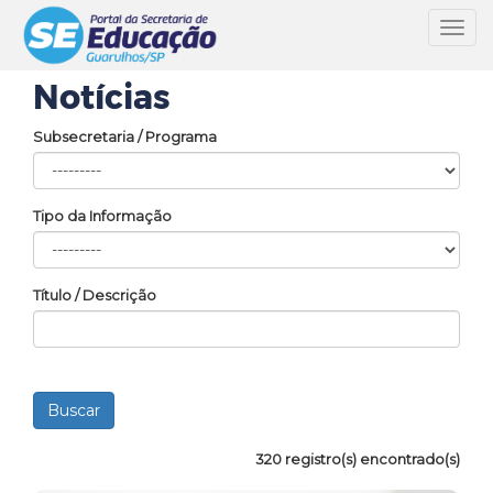
Toggl
navig
Notícias
Subsecretaria / Programa
Tipo da Informação
Título / Descrição
320 registro(s) encontrado(s)